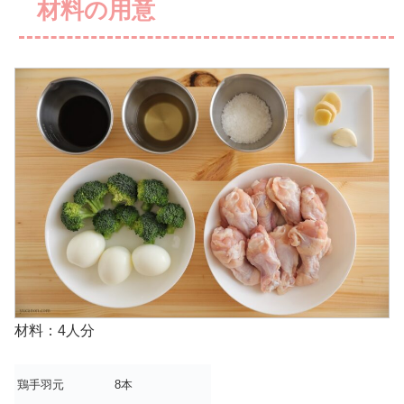
材料の用意
材料：4人分
鶏手羽元
8本