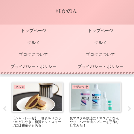
ゆかのん
トップページ
トップページ
グルメ
グルメ
ブログについて
ブログについて
プライバシー・ポリシー
プライバシー・ポリシー
グルメ
生活の知恵
【シャトレーゼ】「糖質87％カッ
夏マスクを快適に！マスクがひん
ア
トのどらやき」糖質カットスイー
やり～ハッカ油スプレーを手作り
【K
ツには和菓子もある！
してみた！
て
り