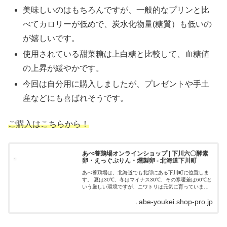
美味しいのはもちろんですが、一般的なプリンと比
べてカロリーが低めで、炭水化物量(糖質）も低いの
が嬉しいです。
使用されている甜菜糖は上白糖と比較して、血糖値
の上昇が緩やかです。
今回は自分用に購入しましたが、プレゼントや手土
産などにも喜ばれそうです。
ご購入はこちらから！
あべ養鶏場オンラインショップ | 下川六〇酵素
卵・えっぐぷりん・燻製卵 - 北海道下川町
あべ養鶏場は、北海道でも北部にある下川町に位置しま
す。 夏は30℃、冬はマイナス30℃、その寒暖差は60℃と
いう厳しい環境ですが、ニワトリは元気に育っていま
す。また、ニワトリの健康を第一に考え、飼料には、酵
abe-youkei.shop-pro.jp
素や乳酸菌などを配合し、安心・安全...