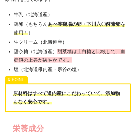
牛乳（北海道産）
鶏卵（もちろん
あべ養鶏場の卵・
下川六〇酵素卵
を
使用！
）
生クリーム（北海道産）
甜奈糖（北海道産）
甜菜糖は上白糖と比較して、血
糖値の上昇が緩やかです。
塩（北海道稚内産・宗谷の塩）
原材料はすべて道内産にこだわっていて、添加物
もなく安心です。
栄養成分