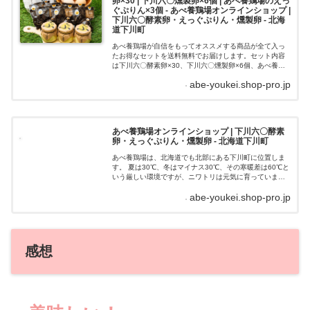
卵×30 | 下川六〇燻製卵×6個 | あべ養鶏場のえっ
ぐぷりん×3個 - あべ養鶏場オンラインショップ |
下川六〇酵素卵・えっぐぷりん・燻製卵 - 北海
道下川町
あべ養鶏場が自信をもってオススメする商品が全て入っ
たお得なセットを送料無料でお届けします。セット内容
は下川六〇酵素卵×30、下川六〇燻製卵×6個、あべ養鶏
場のえっぐぷりん×3個です。あべ養鶏場特選セットはチ
abe-youkei.shop-pro.jp
ルドゆうパックで配送いたします。
あべ養鶏場オンラインショップ | 下川六〇酵素
卵・えっぐぷりん・燻製卵 - 北海道下川町
あべ養鶏場は、北海道でも北部にある下川町に位置しま
す。 夏は30℃、冬はマイナス30℃、その寒暖差は60℃と
いう厳しい環境ですが、ニワトリは元気に育っていま
す。また、ニワトリの健康を第一に考え、飼料には、酵
abe-youkei.shop-pro.jp
素や乳酸菌などを配合し、安心・安全...
感想