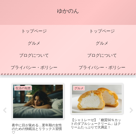
ゆかのん
トップページ
トップページ
グルメ
グルメ
ブログについて
ブログについて
プライバシー・ポリシー
プライバシー・ポリシー
生活の知恵
グルメ
和
【シャトレーゼ】「糖質50％カッ
ア
 こ
トのダブルシュークリーム」はク
【K
夜中に目が覚める…更年期の女性
リームたっぷりで大満足！
煮
のための快眠法とリラックス習慣
♡