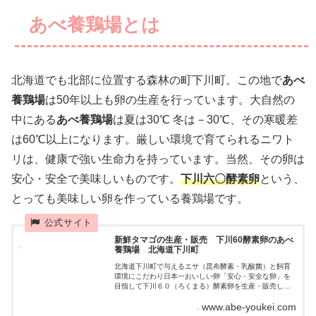
あべ養鶏場とは
北海道でも北部に位置する森林の町下川町。この地で
あべ
養鶏場
は50年以上も卵の生産を行っています。大自然の
中にある
あべ養鶏場
は夏は30℃ 冬は－30℃、その寒暖差
は60℃以上になります。厳しい環境で育てられるニワト
リは、健康で強い生命力を持っています。当然、その卵は
安心・安全で美味しいものです。
下川六〇酵素卵
という、
とっても美味しい卵を作っている養鶏場です。
新鮮タマゴの生産・販売 下川60酵素卵のあべ
養鶏場 北海道下川町
北海道下川町で与えるエサ（昆布酵素・乳酸菌）と飼育
環境にこだわり日本一おいしい卵「安心・安全な卵」を
目指して下川６０（ろくまる）酵素卵を生産・販売して
います。
www.abe-youkei.com