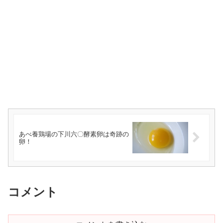
あべ養鶏場の下川六〇酵素卵は奇跡の
卵！
コメント