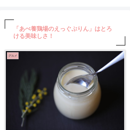
「あべ養鶏場のえっぐぷりん」はとろ
ける美味しさ！
グルメ