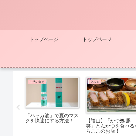
トップページ
トップページ
生活の知恵
グルメ
に！マス
「ハッカ油」で夏のマス
ハッカ油
クを快適にする方法！
【福山】「かつ処 豚
りしてみ
笑」とんかつを食べる
らここのお店！