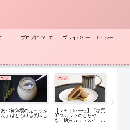
て
ブログについて
プライバシー・ポリシー
グルメ
グルメ
グルメ
「あべ養鶏場のえっぐぷ
【シャトレーゼ】「糖質
【シャ
りん」はとろける美味し
87％カットのどらや
72％カ
さ！
き」糖質カットスイーツ
ーズケ
には和菓子もある！
コクが