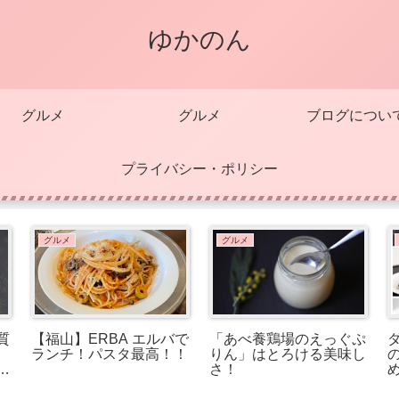
ゆかのん
グルメ
グルメ
ブログについ
プライバシー・ポリシー
グルメ
グルメ
質
【福山】ERBA エルバで
「あべ養鶏場のえっぐぷ
ランチ！パスタ最高！！
りん」はとろける美味し
は
さ！
せ