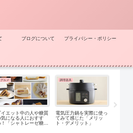
て
ブログについて
プライバシー・ポリシー
グルメ
調理器具
調理器具
ダイエット中の人や糖質
電気圧力鍋を実際に使っ
アイリ
の気になる人におすす
てみて感じた「メリッ
圧力鍋【
め！「シャトレーゼ糖質
ト・デメリット」
「カレ
カットスイーツ７選」
た！