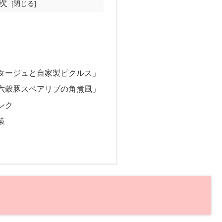
次
タージュと自家製ピクルス」
六穀豚スペアリブの角煮風」
ンク
策