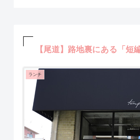
な気持ちに！
ってみました♪
【尾道】路地裏にある「短
ランチ