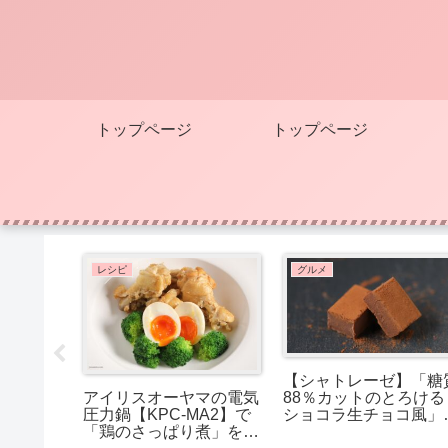
トップページ
トップページ
レシピ
グルメ
る！シャ
【シャトレーゼ】「糖
質カット
88％カットのとろける
アイリスオーヤマの電気
ショコラ生チョコ風」
圧力鍋【KPC-MA2】で
なめらかな口どけで幸
「鶏のさっぱり煮」を作