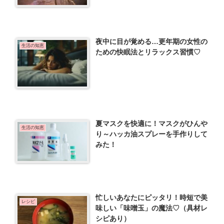
夜中に目が覚める…更年期の女性の
生活の知恵
ための快眠法とリラックス習慣♡
夏マスクを快適に！マスクがひんや
生活の知恵
り～ハッカ油スプレーを手作りして
みた！
忙しいあなたにピッタリ！時短で美
レシピ
味しい「味噌玉」の魔法♡（具材レ
シピあり）