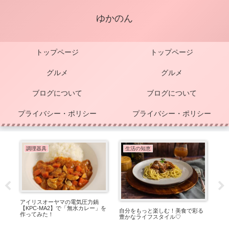
ゆかのん
トップページ
トップページ
グルメ
グルメ
ブログについて
ブログについて
プライバシー・ポリシー
プライバシー・ポリシー
調理器具
生活の知恵
な
アイリスオーヤマの電気圧力鍋
20
ゼ
【KPC-MA2】で「無水カレー」を
理
自分をもっと楽しむ！美食で彩る
作ってみた！
【K
豊かなライフスタイル♡