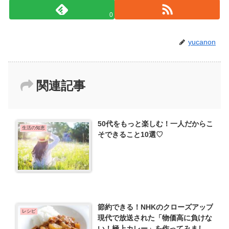
0
yucanon
関連記事
50代をもっと楽しむ！一人だからこ
生活の知恵
そできること10選♡
節約できる！NHKのクローズアップ
レシピ
現代で放送された「物価高に負けな
い！極上カレー」を作ってみまし