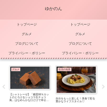
ゆかのん
トップページ
トップページ
グルメ
グルメ
ブログについて
ブログについて
プライバシー・ポリシー
プライバシー・ポリシー
グルメ
生活の知恵
【シャトレーゼ】「糖質88％カッ
あ
トのとろけるショコラ生チョコ
跡
ケ
自分をもっと楽しむ！美食で彩る
風」はなめらかな口どけで幸せな
法♡
豊かなライフスタイル♡
気持ちに！